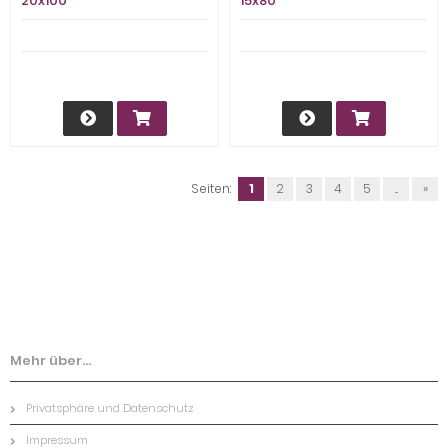
20x100
15x80
Seiten:
1
2
3
4
5
...
»
Mehr über...
Privatsphäre und Datenschutz
Impressum