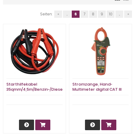
Seiten:
«
...
6
7
8
9
10
...
»
Starthilfekabel
Stromzange, Hand-
35qmm/4,5m/Benzin-/Dieselmotoren
Multimeter digital CAT III
600 V Anzeige