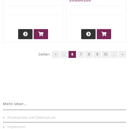
2013100200
Seiten:
«
...
6
7
8
9
10
...
»
Mehr über...
Privatsphäre und Datenschutz
Impressum