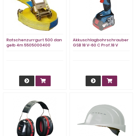
Ratschenzurrgurt 500 dan
Akkuschlagbohrschrauber
gelb 4m 5505000400
GSB 18 V-60 C Prof.18 V
13mm 1,5-13mm